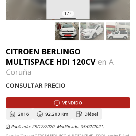
1
/
4
CITROEN BERLINGO
MULTISPACE HDI 120CV
en A
Coruña
CONSULTAR PRECIO
VENDIDO
2016
92.200 Km
Diésel
Publicado: 25/12/2020.
Modificado: 05/02/2021.
Ocasión (Citroen) CITROEN BERLINGO MULTISPACE HDI 120CV - coche Diésel,