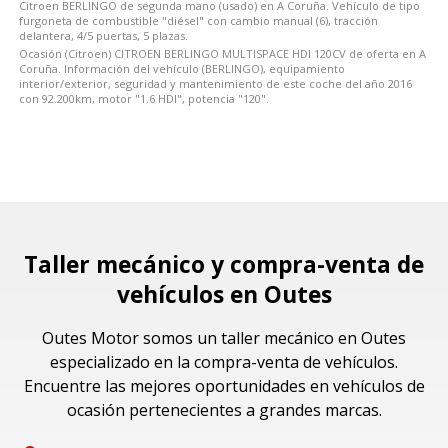
Citroen BERLINGO de segunda mano (usado) en A Coruña. Vehículo de tipo
furgoneta de combustible "diésel" con cambio manual (6), tracción
delantera, 4/5 puertas, 5 plazas.
Ocasión (Citroen) CITROEN BERLINGO MULTISPACE HDI 120CV de oferta en A
Coruña. Información del vehículo (BERLINGO), equipamiento
interior/exterior, seguridad y mantenimiento de este coche del año 2016
con 92.200km, motor "1.6 HDI", potencia "120".
Taller mecánico y compra-venta de
vehículos en Outes
Outes Motor somos un taller mecánico en Outes
especializado en la compra-venta de vehículos.
Encuentre las mejores oportunidades en vehículos de
ocasión pertenecientes a grandes marcas.