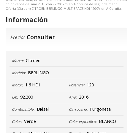
color verde del año 2016 con 92.200km en A Coruña de segunda mano.
Oferta (Citroen) CITROEN BERLINGO MULTISPACE HDI 120CV en A Coruña.
Información
Consultar
Precio:
Citroen
Marca:
BERLINGO
Modelo:
1.6 HDI
120
Motor:
Potencia:
92.200
2016
km:
Año:
Diésel
Furgoneta
Combustible:
Carroceria:
Verde
BLANCO
Color:
Color específico: