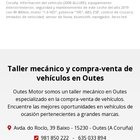
Coruña. Información del vehículo (2008 ALLURE), equipamiento
interior/exterior, seguridad y mantenimiento de este coche del año 2019
con 49.400km, motor "1.6 HDI", potencia "100", ABS, ESP, control de crucero,
limitador de velocidad, sensor de lluvia, bluetooth, navegador, faros led.
Taller mecánico y compra-venta de
vehículos en Outes
Outes Motor somos un taller mecánico en Outes
especializado en la compra-venta de vehículos.
Encuentre las mejores oportunidades en vehículos de
ocasión pertenecientes a grandes marcas.
Avda. do Rocío, 39 Baixo - 15230 - Outes (A Coruña)
981 850 222
-
635 033 894