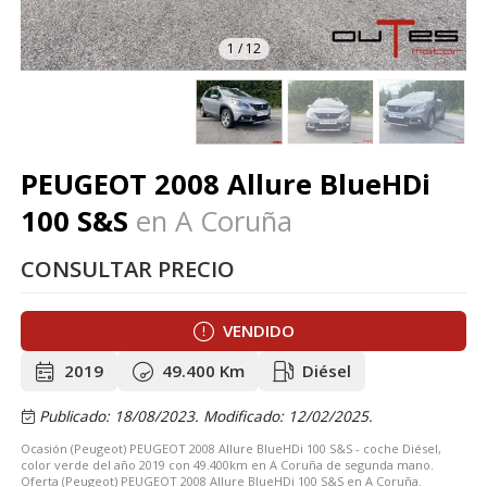
1
/
12
PEUGEOT 2008 Allure BlueHDi
100 S&S
en A Coruña
CONSULTAR PRECIO
VENDIDO
2019
49.400 Km
Diésel
Publicado: 18/08/2023.
Modificado: 12/02/2025.
Ocasión (Peugeot) PEUGEOT 2008 Allure BlueHDi 100 S&S - coche Diésel,
color verde del año 2019 con 49.400km en A Coruña de segunda mano.
Oferta (Peugeot) PEUGEOT 2008 Allure BlueHDi 100 S&S en A Coruña.