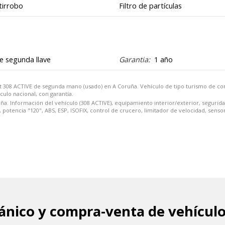
tirrobo
Filtro de partículas
e segunda llave
Garantia:
1 año
t 308 ACTIVE de segunda mano (usado) en A Coruña. Vehículo de tipo turismo de c
culo nacional, con garantía.
a. Información del vehículo (308 ACTIVE), equipamiento interior/exterior, segurida
tencia "120", ABS, ESP, ISOFIX, control de crucero, limitador de velocidad, sensor 
ánico y compra-venta de vehícul