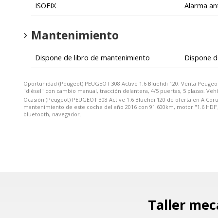
ISOFIX
Alarma an
Mantenimiento
Dispone de libro de mantenimiento
Dispone d
Oportunidad (Peugeot) PEUGEOT 308 Active 1.6 Bluehdi 120. Venta Peugeo
"diésel" con cambio manual, tracción delantera, 4/5 puertas, 5 plazas. Vehí
Ocasión (Peugeot) PEUGEOT 308 Active 1.6 Bluehdi 120 de oferta en A Coruñ
mantenimiento de este coche del año 2016 con 91.600km, motor "1.6 HDI", po
bluetooth, navegador.
Taller mec