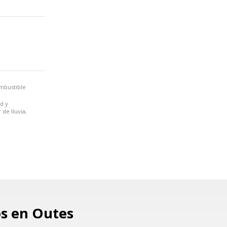
ombustible
d y
de lluvia,
os en Outes