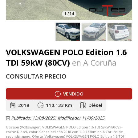
1
/
14
VOLKSWAGEN POLO Edition 1.6
TDI 59kW (80CV)
en A Coruña
CONSULTAR PRECIO
VENDIDO
2018
110.133 Km
Diésel
Publicado: 13/08/2025.
Modificado: 11/09/2025.
Ocasión (Volkswagen) VOLKSWAGEN POLO Edition 1.6 TDI 59kW (80CV) -
coche Diésel, color blanco del año 2018 con 110.133km en A Coruña de
segunda mano. Oferta (Volkswagen) VOLKSWAGEN POLO Edition 1.6 TDI