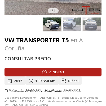
1
/
11
VW TRANSPORTER T5
en A
Coruña
CONSULTAR PRECIO
VENDIDO
2015
109.850 Km
Diésel
Publicado: 20/08/2021.
Modificado: 20/03/2023.
Ocasión (Volkswagen) VW TRANSPORTER T5 - coche Diésel, color verde del
año 2015 con 109.850km en A Coruña de segunda mano. Oferta (Volkswagen)
VW TRANSPORTER T5 en A Coruña.